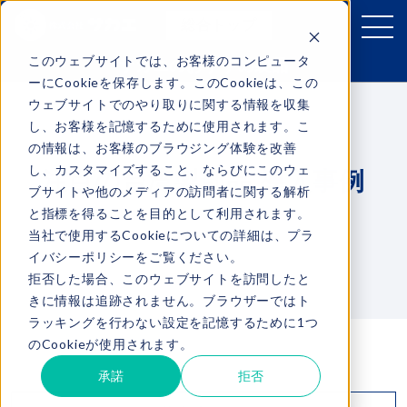
総合トップ
このウェブサイトでは、お客様のコンピュータ
サカエのおすすめ製品
ーにCookieを保存します。このCookieは、この
ウェブサイトでのやり取りに関する情報を収集
RIKO
し、お客様を記憶するために使用されます。こ
の情報は、お客様のブラウジング体験を改善
商品ラインナップ
し、カスタマイズすること、ならびにこのウェ
注目の台湾製部品 導入事例
ブサイトや他のメディアの訪問者に関する解析
ダウンロード
と指標を得ることを目的として利用されます。
当社で使用するCookieについての詳細は、プラ
導入事例
イバシーポリシーをご覧ください。
拒否した場合、このウェブサイトを訪問したと
お問い合わせ
きに情報は追跡されません。ブラウザーではト
ラッキングを行わない設定を記憶するために1つ
のCookieが使用されます。
承諾
拒否