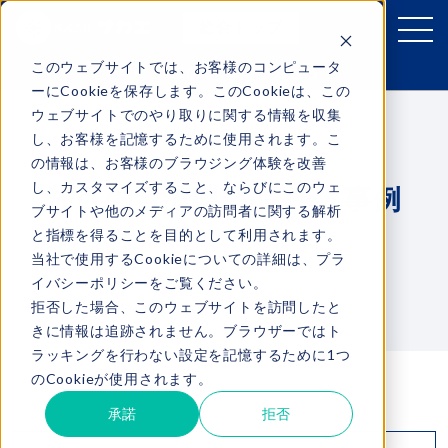
総合トップ
このウェブサイトでは、お客様のコンピュータ
サカエのおすすめ製品
ーにCookieを保存します。このCookieは、この
ウェブサイトでのやり取りに関する情報を収集
RIKO
し、お客様を記憶するために使用されます。こ
の情報は、お客様のブラウジング体験を改善
商品ラインナップ
し、カスタマイズすること、ならびにこのウェ
注目の台湾製部品 導入事例
ブサイトや他のメディアの訪問者に関する解析
ダウンロード
と指標を得ることを目的として利用されます。
当社で使用するCookieについての詳細は、プラ
導入事例
イバシーポリシーをご覧ください。
拒否した場合、このウェブサイトを訪問したと
お問い合わせ
きに情報は追跡されません。ブラウザーではト
ラッキングを行わない設定を記憶するために1つ
のCookieが使用されます。
承諾
拒否