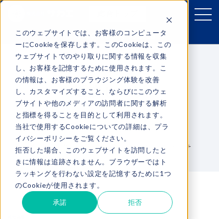
総合トップ
このウェブサイトでは、お客様のコンピュータ
サカエのおすすめ製品
ーにCookieを保存します。このCookieは、この
ウェブサイトでのやり取りに関する情報を収集
RIKO
し、お客様を記憶するために使用されます。こ
の情報は、お客様のブラウジング体験を改善
商品ラインナップ
近接センサ
し、カスタマイズすること、ならびにこのウェ
ブサイトや他のメディアの訪問者に関する解析
ダウンロード
と指標を得ることを目的として利用されます。
当社で使用するCookieについての詳細は、プラ
導入事例
イバシーポリシーをご覧ください。
様々な環境下で金属を検出できる近接センサ
拒否した場合、このウェブサイトを訪問したと
お問い合わせ
きに情報は追跡されません。ブラウザーではト
ラッキングを行わない設定を記憶するために1つ
のCookieが使用されます。
承諾
拒否